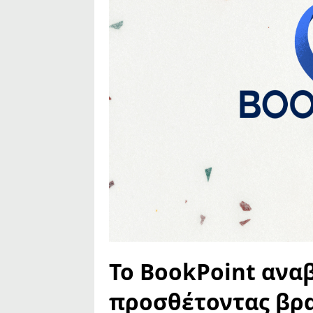
Το BookPoint ανα
προσθέτοντας βρα