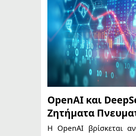
OpenAI και DeepS
Ζητήματα Πνευμα
Η OpenAI βρίσκεται αν